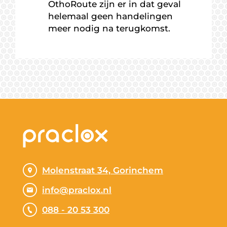
OthoRoute zijn er in dat geval
helemaal geen handelingen
meer nodig na terugkomst.
Molenstraat 34, Gorinchem
info@praclox.nl
088 - 20 53 300