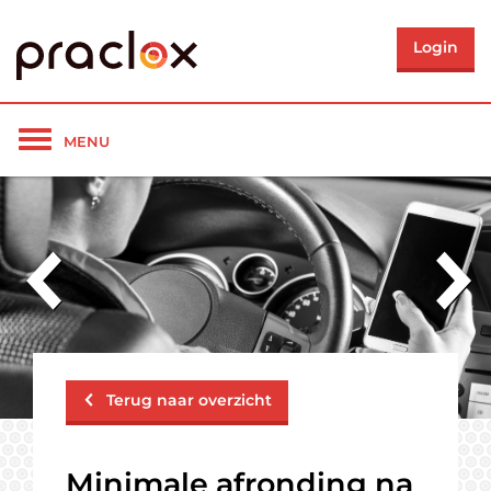
Login
Toon/verberg
MENU
navigatie
Terug naar overzicht
Minimale afronding na