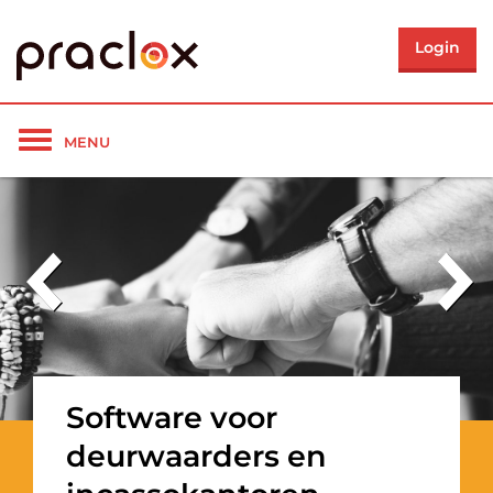
Login
Toon/verberg
MENU
navigatie
Software voor
deurwaarders en