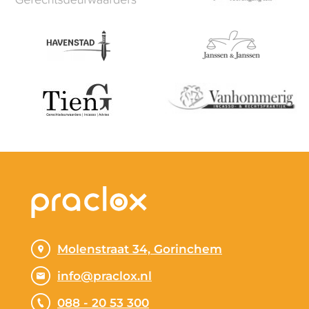
Molenstraat 34, Gorinchem
info@praclox.nl
088 - 20 53 300