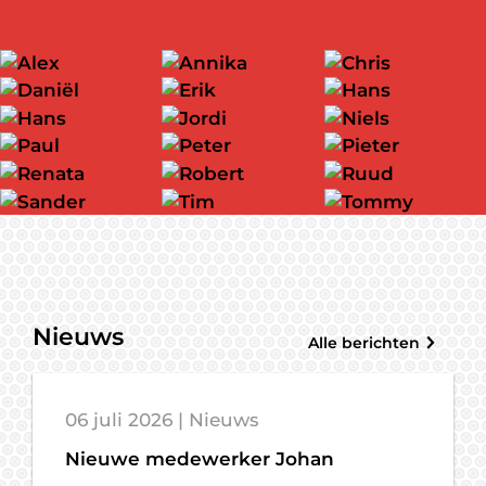
Alex
Annika
Chris
Daniël
Erik
Hans
Profiel
Profiel
Profiel
Hans
Jordi
Niels
Profiel
Profiel
Profiel
Paul
Peter
Pieter
Profiel
Profiel
Profiel
Renata
Robert
Ruud
Profiel
Profiel
Profiel
Sander
Tim
Tommy
Profiel
Profiel
Profiel
Profiel
Profiel
Profiel
Nieuws
Alle berichten
06 juli 2026 | Nieuws
Nieuwe medewerker Johan