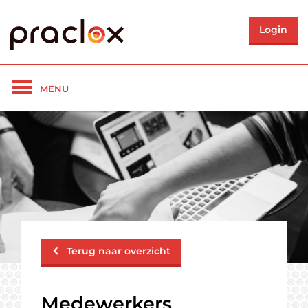
Login
Toon/verberg
MENU
navigatie
Terug naar overzicht
Medewerkers