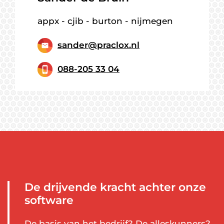
appx - cjib - burton - nijmegen
sander@praclox.nl
088-205 33 04
De drijvende kracht achter onze
software
De basis van het bedrijf? De alleskunners?